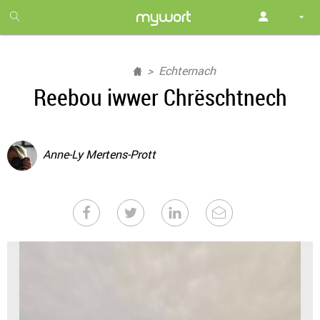
1
month
free
Echternach
Reebou iwwer Chrëschtnech
Anne-Ly Mertens-Prott