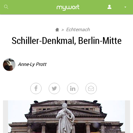
1
month
free
Echternach
Schiller-Denkmal, Berlin-Mitte
Anne-Ly Prott