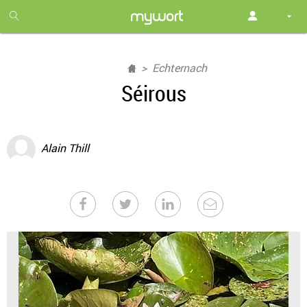
1
month
free
Echternach
Séirous
Alain Thill