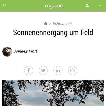
1
month
free
Echternach
Sonnenënnergang um Feld
Anne-Ly Prott