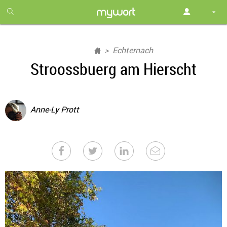
1
month
free
Echternach
Stroossbuerg am Hierscht
Anne-Ly Prott