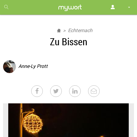
1
month
free
Echternach
Zu Bissen
Anne-Ly Prott