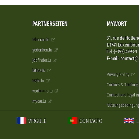
PARTNERSEITEN
MYWORT
31, rue de Holleri
telecran.lu
L-1741 Luxembou
gedenken.lu
Tel.:(+352) 4993-1
E-mail: contact
jobfinder.lu
latina.lu
Privacy Policy
regie.lu
Cookies & Tracking
wortimmo.lu
Contact and legal i
mycar.lu
Nutzungsbedingun
VIRGULE
CONTACTO