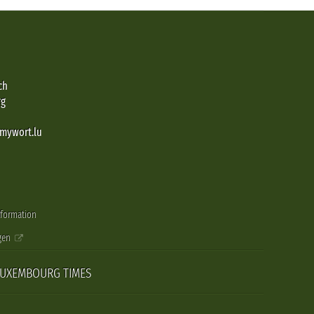
ch
rg
@mywort.lu
nformation
gen
LUXEMBOURG TIMES