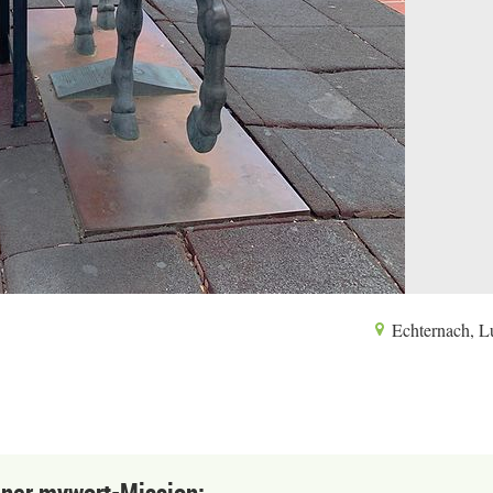
Echternach, 
einer mywort-Mission: