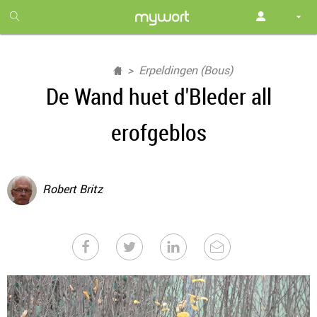
1
month
free
Erpeldingen (Bous)
De Wand huet d'Bleder all
erofgeblos
Robert Britz