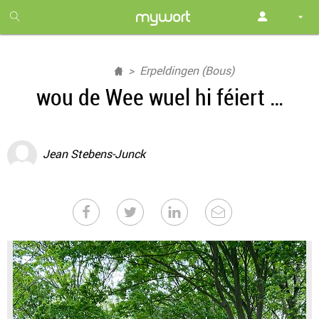
1
month
free
Erpeldingen (Bous)
wou de Wee wuel hi féiert …
Jean Stebens-Junck