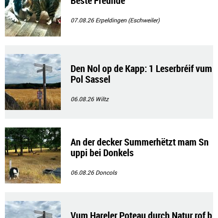
Beste Freunde
07.08.26
Erpeldingen (Eschweiler)
Den Nol op de Kapp: 1 Leserbréif vum
Pol Sassel
06.08.26
Wiltz
An der decker Summerhëtzt mam Sn
uppi bei Donkels
06.08.26
Doncols
Vum Hareler Poteau durch Natur rof b