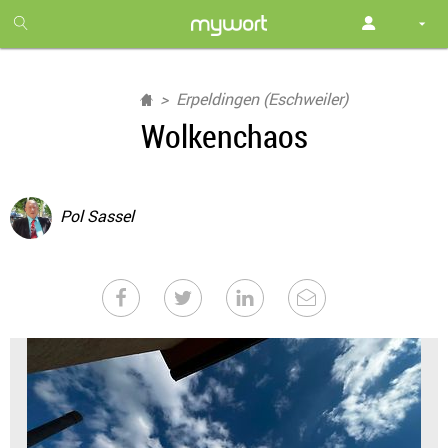
1
month
free
Erpeldingen (Eschweiler)
Wolkenchaos
Pol Sassel