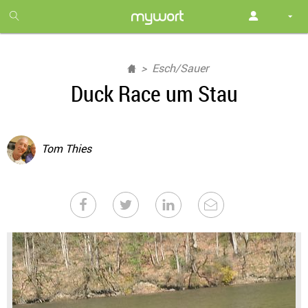
1
month
free
Esch/Sauer
Duck Race um Stau
Tom Thies