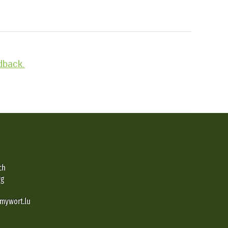
edback.
ch
rg
@mywort.lu