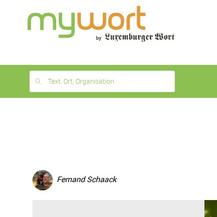
1
month
free
Text, Ort, Organisation
Fernand Schaack