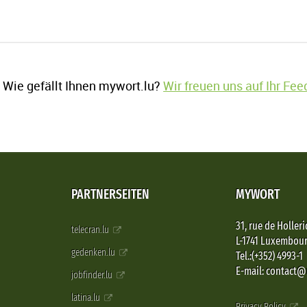
Wie gefällt Ihnen mywort.lu?
Wir freuen uns auf Ihr Fe
PARTNERSEITEN
MYWORT
31, rue de Holleri
telecran.lu
L-1741 Luxembou
gedenken.lu
Tel.:(+352) 4993-1
E-mail: contact
jobfinder.lu
latina.lu
Privacy Policy