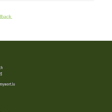
edback.
ch
rg
@mywort.lu