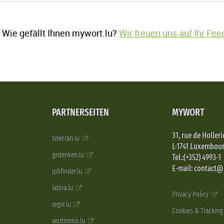
Wie gefällt Ihnen mywort.lu?
Wir freuen uns auf Ihr Fe
PARTNERSEITEN
MYWORT
31, rue de Holleri
telecran.lu
L-1741 Luxembou
gedenken.lu
Tel.:(+352) 4993-1
E-mail: contact
jobfinder.lu
latina.lu
Privacy Policy
regie.lu
Cookies & Tracking
wortimmo.lu