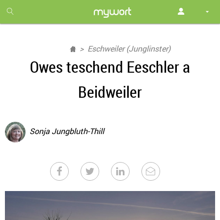
1
month
free
Eschweiler (Junglinster)
Owes teschend Eeschler a
Beidweiler
Sonja Jungbluth-Thill