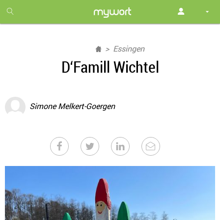
1
month
free
Essingen
D‘Famill Wichtel
Simone Melkert-Goergen