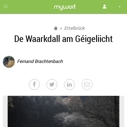
1
month
free
Ettelbrück
De Waarkdall am Géigeliicht
Fernand Brachtenbach