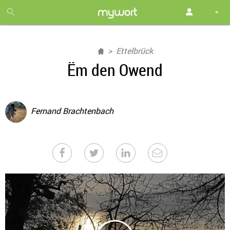
1
month
free
Ettelbrück
Ëm den Owend
Fernand Brachtenbach