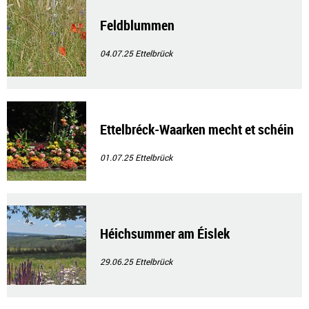
Feldblummen
04.07.25
Ettelbrück
Ettelbréck-Waarken mecht et schéin
01.07.25
Ettelbrück
Héichsummer am Éislek
29.06.25
Ettelbrück