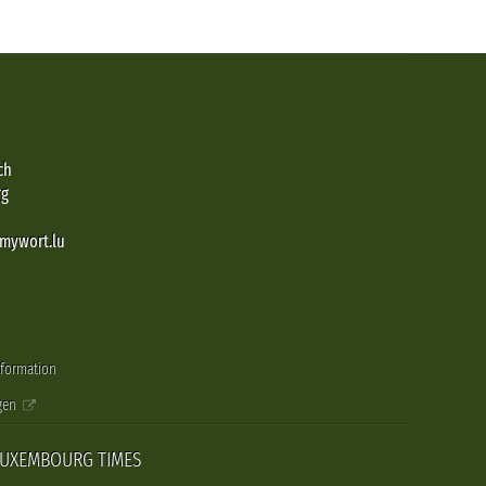
ch
rg
@mywort.lu
nformation
gen
LUXEMBOURG TIMES