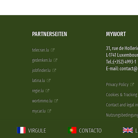
PARTNERSEITEN
MYWORT
31, rue de Holleri
telecran.lu
L-1741 Luxembou
gedenken.lu
Tel.:(+352) 4993-1
E-mail: contact
jobfinder.lu
latina.lu
Privacy Policy
regie.lu
Cookies & Tracking
wortimmo.lu
Contact and legal i
mycar.lu
Nutzungsbedingun
VIRGULE
CONTACTO