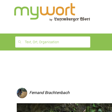
1
month
free
Text, Ort, Organisation
Fernand Brachtenbach