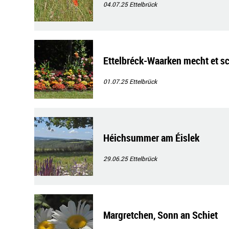
04.07.25
Ettelbrück
Ettelbréck-Waarken mecht et s
01.07.25
Ettelbrück
Héichsummer am Éislek
29.06.25
Ettelbrück
Margretchen, Sonn an Schiet