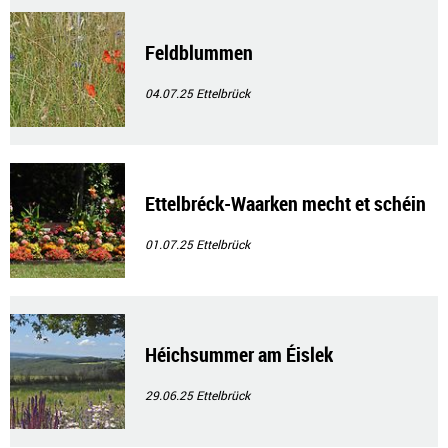
Feldblummen
04.07.25
Ettelbrück
Ettelbréck-Waarken mecht et schéin
01.07.25
Ettelbrück
Héichsummer am Éislek
29.06.25
Ettelbrück