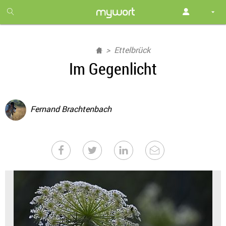
1
month
free
Ettelbrück
Im Gegenlicht
Fernand Brachtenbach