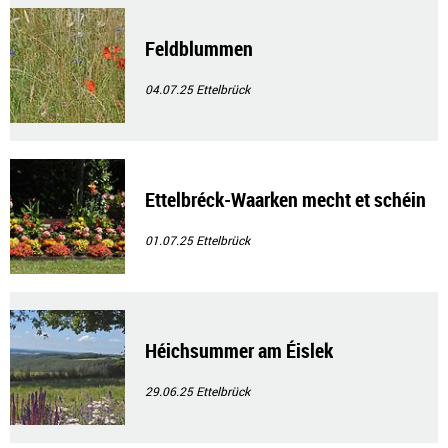
Feldblummen
04.07.25
Ettelbrück
Ettelbréck-Waarken mecht et schéin
01.07.25
Ettelbrück
Héichsummer am Éislek
29.06.25
Ettelbrück