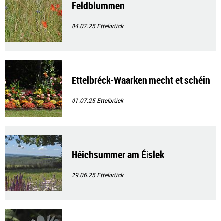
Feldblummen
04.07.25
Ettelbrück
Ettelbréck-Waarken mecht et schéin
01.07.25
Ettelbrück
Héichsummer am Éislek
29.06.25
Ettelbrück