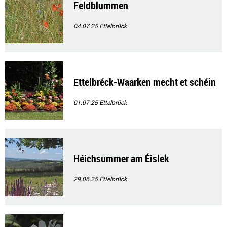
Feldblummen
04.07.25
Ettelbrück
Ettelbréck-Waarken mecht et schéin
01.07.25
Ettelbrück
Héichsummer am Éislek
29.06.25
Ettelbrück