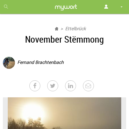
1
month
free
Ettelbrück
November Stëmmong
Fernand Brachtenbach