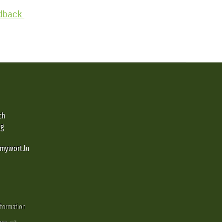
edback.
ch
rg
@mywort.lu
nformation