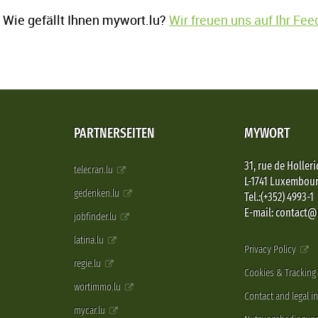
Wie gefällt Ihnen mywort.lu?
Wir freuen uns auf Ihr Fe
PARTNERSEITEN
MYWORT
31, rue de Holleri
telecran.lu
L-1741 Luxembou
gedenken.lu
Tel.:(+352) 4993-1
E-mail: contact
jobfinder.lu
latina.lu
Privacy Policy
regie.lu
Cookies & Tracking
wortimmo.lu
Contact and legal i
mycar.lu