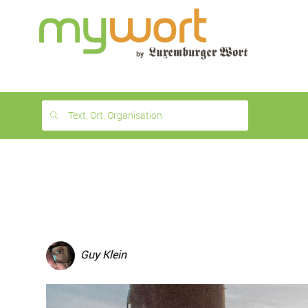
1
month
free
Text, Ort, Organisation
Guy Klein