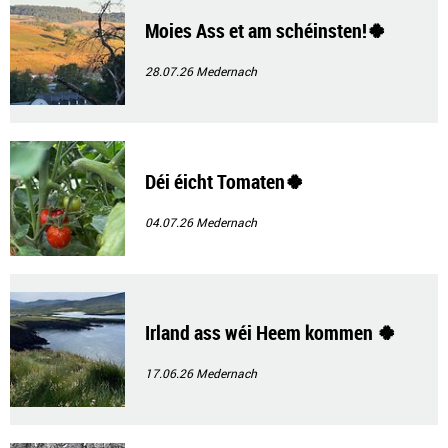
Moies Ass et am schéinsten!🍀
28.07.26
Medernach
Déi éicht Tomaten🍀
04.07.26
Medernach
Irland ass wéi Heem kommen 🍀
17.06.26
Medernach