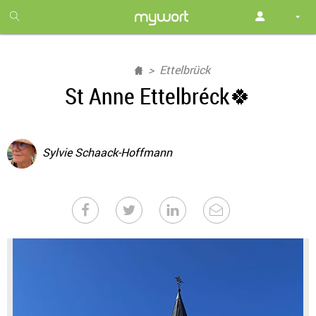
1
month
free
Ettelbrück
St Anne Ettelbréck🍀
Sylvie Schaack-Hoffmann