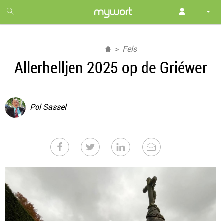
1
month
free
Fels
Allerhelljen 2025 op de Griéwer
Pol Sassel