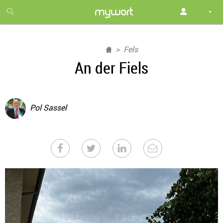
1
month
free
Fels
An der Fiels
Pol Sassel