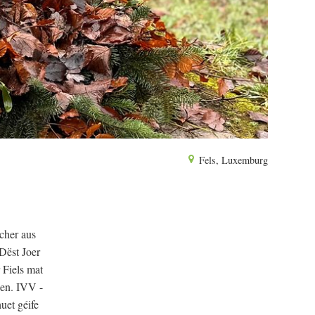
Fels, Luxemburg
cher aus
Dëst Joer
 Fiels mat
oen. IVV -
uet géife