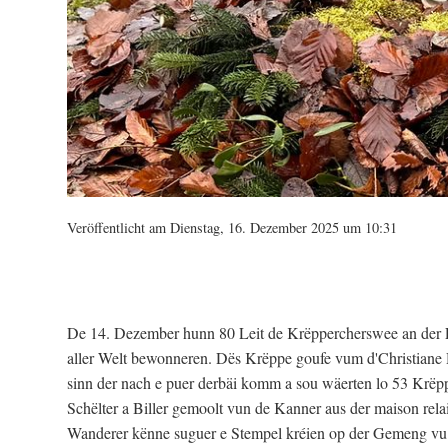
Veröffentlicht am Dienstag, 16. Dezember 2025 um 10:31
De 14. Dezember hunn 80 Leit de Krëppercherswee an der Fi
aller Welt bewonneren. Dës Krëppe goufe vum d'Christiane De
sinn der nach e puer derbäi komm a sou wäerten lo 53 Krëp
Schëlter a Biller gemoolt vun de Kanner aus der maison relai
Wanderer kënne suguer e Stempel kréien op der Gemeng vu M