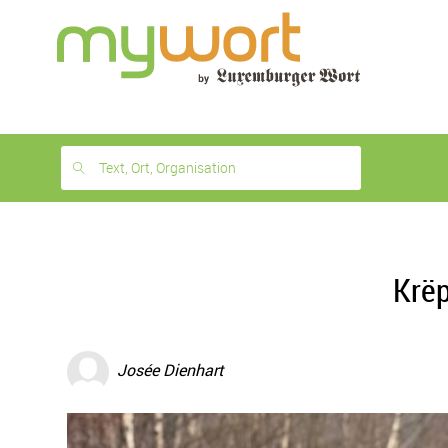
1
month
free
Text, Ort, Organisation
Krëp
Josée Dienhart