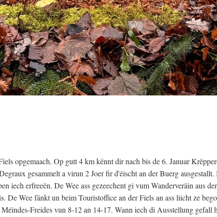
els opgemaach. Op gutt 4 km kënnt dir nach bis de 6. Januar Krëpper
graux gesammelt a virun 2 Joer fir d'éischt an der Buerg ausgestallt. 
pen iech erfreeën. De Wee ass gezeechent gi vum Wanderveräin aus der
s. De Wee fänkt un beim Touristoffice an der Fiels an ass liicht ze beg
éindes-Freides vun 8-12 an 14-17. Wann iech di Ausstellung gefall h