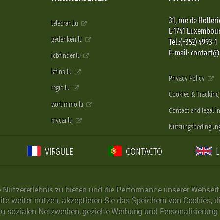
31, rue de Holleri
telecran.lu
L-1741 Luxembou
gedenken.lu
Tel.:(+352) 4993-1
E-mail: contact
jobfinder.lu
latina.lu
Privacy Policy
regie.lu
Cookies & Tracking
wortimmo.lu
Contact and legal i
mycar.lu
Nutzungsbedingun
VIRGULE
CONTACTO
Nutzererlebnis zu bieten und die Performance unserer Webseite 
ite weiter nutzen, akzeptieren Sie das Speichern von Cookies, 
u sozialen Netzwerken, gezielte Werbung und Personalisierung 