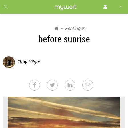
1
month
free
Fentingen
before sunrise
Tuny Hilger