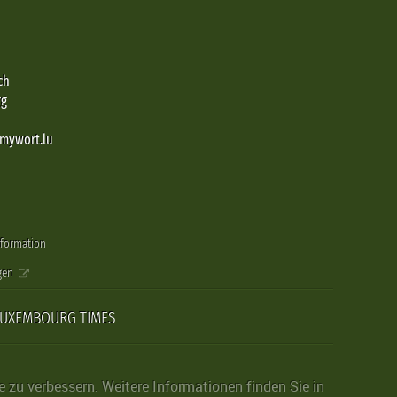
ch
rg
@mywort.lu
nformation
gen
LUXEMBOURG TIMES
zu verbessern. Weitere Informationen finden Sie in