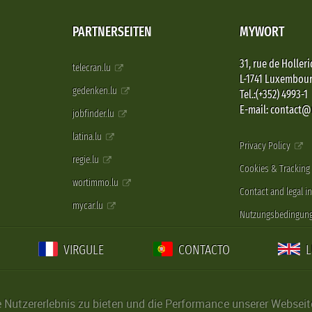
PARTNERSEITEN
MYWORT
31, rue de Holleri
telecran.lu
L-1741 Luxembou
gedenken.lu
Tel.:(+352) 4993-1
E-mail: contact
jobfinder.lu
latina.lu
Privacy Policy
regie.lu
Cookies & Tracking
wortimmo.lu
Contact and legal i
mycar.lu
Nutzungsbedingun
VIRGULE
CONTACTO
Nutzererlebnis zu bieten und die Performance unserer Webseite 