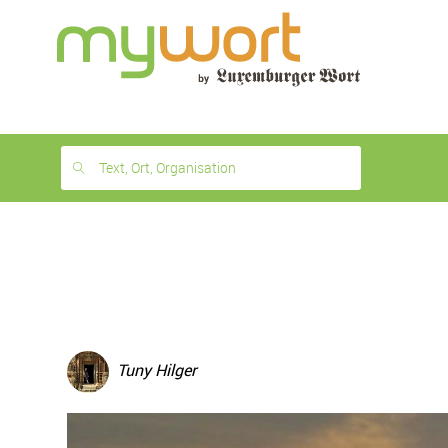
1
month
free
Text, Ort, Organisation
Tuny Hilger