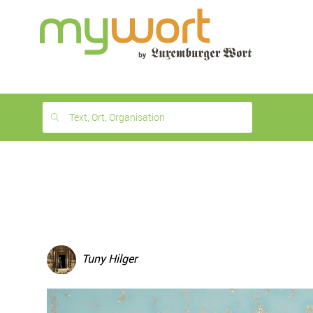
1
month
free
Text, Ort, Organisation
Tuny Hilger