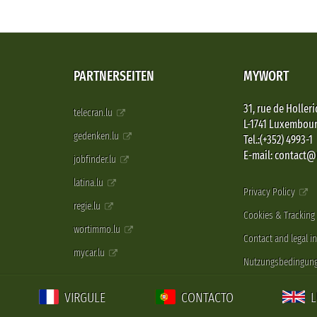
PARTNERSEITEN
MYWORT
31, rue de Holleri
telecran.lu
L-1741 Luxembou
gedenken.lu
Tel.:(+352) 4993-1
E-mail: contact
jobfinder.lu
latina.lu
Privacy Policy
regie.lu
Cookies & Tracking
wortimmo.lu
Contact and legal i
mycar.lu
Nutzungsbedingun
VIRGULE
CONTACTO