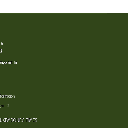
ch
rg
@mywort.lu
nformation
gen
LUXEMBOURG TIMES