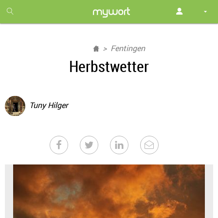
1
month
free
Fentingen
Herbstwetter
Tuny Hilger