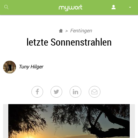
1
month
free
Fentingen
letzte Sonnenstrahlen
Tuny Hilger