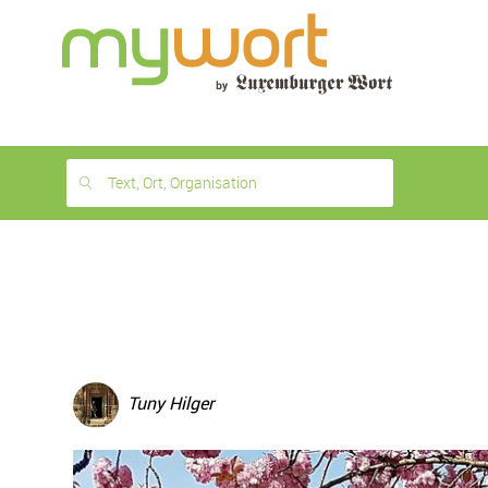
1
month
free
Text, Ort, Organisation
Tuny Hilger