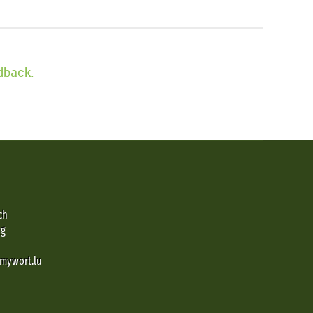
edback.
ch
rg
@mywort.lu