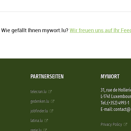
Wie gefällt Ihnen mywort.lu?
Wir freuen uns auf Ihr Fe
PARTNERSEITEN
MYWORT
31, rue de Holleri
telecran.lu
L-1741 Luxembou
gedenken.lu
Tel.:(+352) 4993-1
E-mail: contact
jobfinder.lu
latina.lu
Privacy Policy
regie.lu