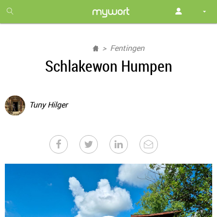
1
month
free
Fentingen
Schlakewon Humpen
Tuny Hilger