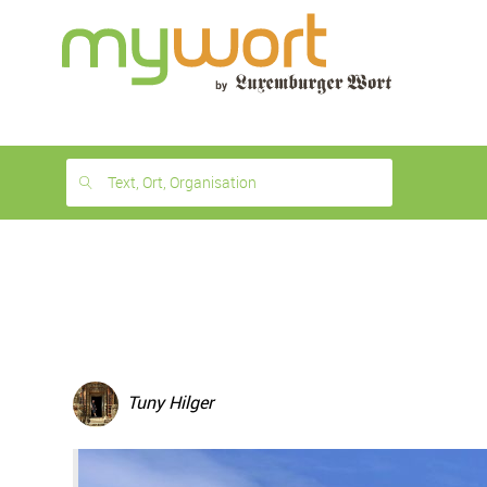
1
month
free
Text, Ort, Organisation
Tuny Hilger