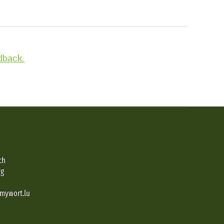
edback.
ch
rg
@mywort.lu