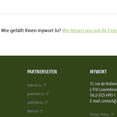
Wie gefällt Ihnen mywort.lu?
Wir freuen uns auf Ihr Fe
PARTNERSEITEN
MYWORT
31, rue de Holleri
telecran.lu
L-1741 Luxembou
gedenken.lu
Tel.:(+352) 4993-1
E-mail: contact
jobfinder.lu
latina.lu
Privacy Policy