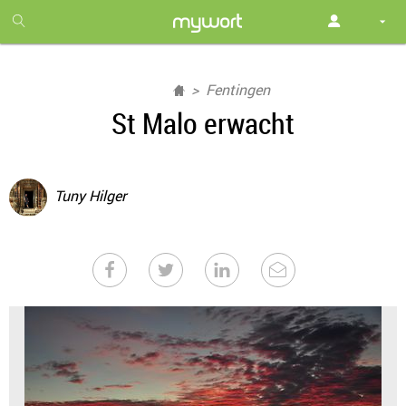
1
month
free
Fentingen
St Malo erwacht
Tuny Hilger