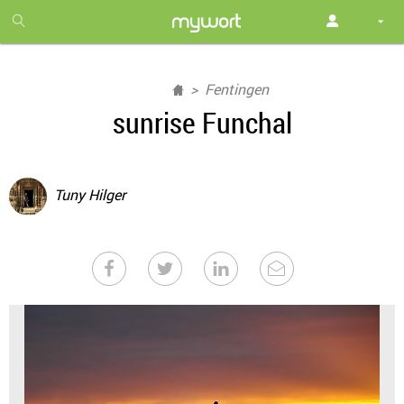
1
month
free
Fentingen
sunrise Funchal
Tuny Hilger