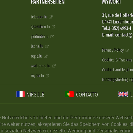
PARTNERSEITEN
MYWORT
31, rue de Holleri
telecran.lu
L-1741 Luxembou
gedenken.lu
Tel.:(+352) 4993-1
E-mail: contact
jobfinder.lu
latina.lu
Privacy Policy
regie.lu
Cookies & Tracking
wortimmo.lu
Contact and legal i
mycar.lu
Nutzungsbedingun
VIRGULE
CONTACTO
Nutzererlebnis zu bieten und die Performance unserer Webseite 
ite weiter nutzen, akzeptieren Sie das Speichern von Cookies, 
u sozialen Netzwerken, gezielte Werbung und Personalisierung 