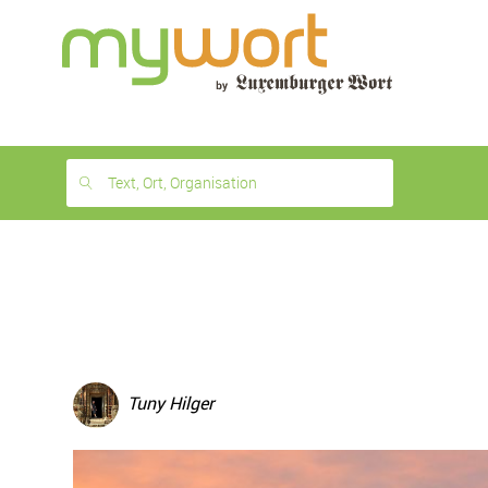
1
month
free
Text, Ort, Organisation
Tuny Hilger