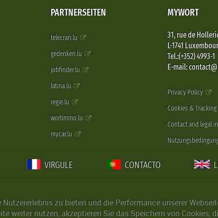
PARTNERSEITEN
MYWORT
31, rue de Holleri
telecran.lu
L-1741 Luxembou
gedenken.lu
Tel.:(+352) 4993-1
E-mail: contact
jobfinder.lu
latina.lu
Privacy Policy
regie.lu
Cookies & Tracking
wortimmo.lu
Contact and legal i
mycar.lu
Nutzungsbedingun
VIRGULE
CONTACTO
Nutzererlebnis zu bieten und die Performance unserer Webseite 
ite weiter nutzen, akzeptieren Sie das Speichern von Cookies, 