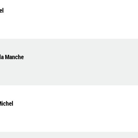
el
e la Manche
Michel