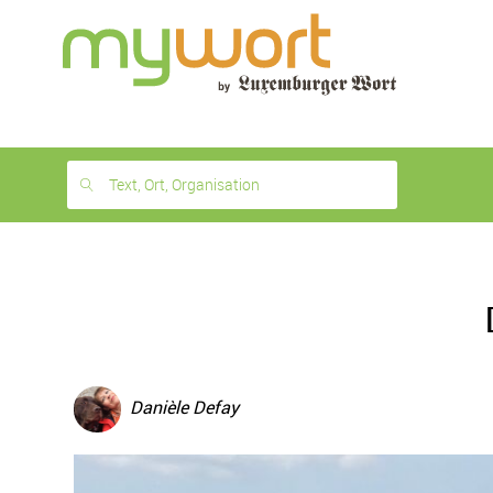
1
month
free
Text, Ort, Organisation
Danièle Defay