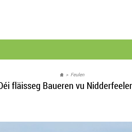
Feulen
Déi fläisseg Baueren vu Nidderfeele