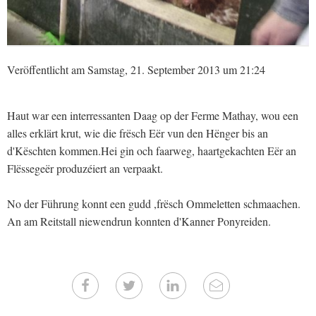
Veröffentlicht am Samstag, 21. September 2013 um 21:24
Haut war een interressanten Daag op der Ferme Mathay, wou een
alles erklärt krut, wie die frësch Eër vun den Hënger bis an
d'Këschten kommen.Hei gin och faarweg, haartgekachten Eër an
Flëssegeër produzéiert an verpaakt.
No der Führung konnt een gudd ,frësch Ommeletten schmaachen.
An am Reitstall niewendrun konnten d'Kanner Ponyreiden.