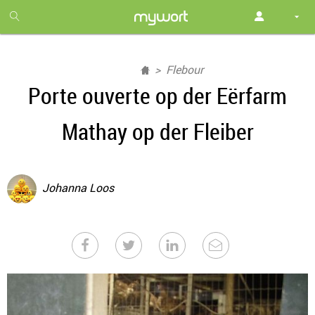
1
month
free
Flebour
Porte ouverte op der Eërfarm
Mathay op der Fleiber
Johanna Loos