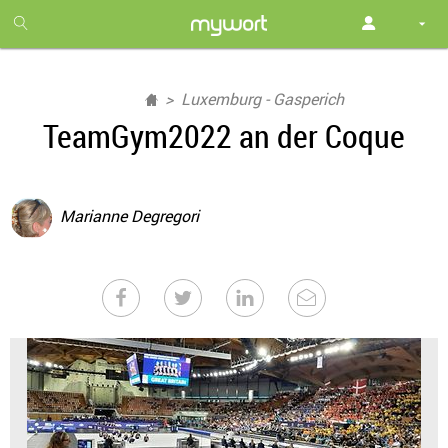
1
month
free
Luxemburg - Gasperich
TeamGym2022 an der Coque
Marianne Degregori