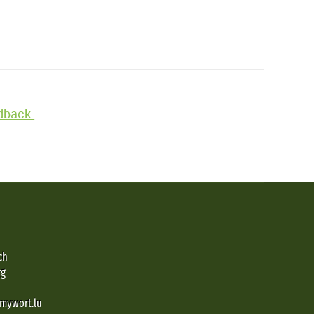
edback.
ch
rg
@mywort.lu