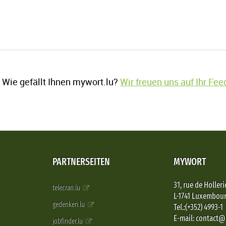
Wie gefällt Ihnen mywort.lu?
Wir freuen uns auf Ihr Fe
PARTNERSEITEN
MYWORT
31, rue de Holleri
telecran.lu
L-1741 Luxembou
gedenken.lu
Tel.:(+352) 4993-1
E-mail: contact
jobfinder.lu