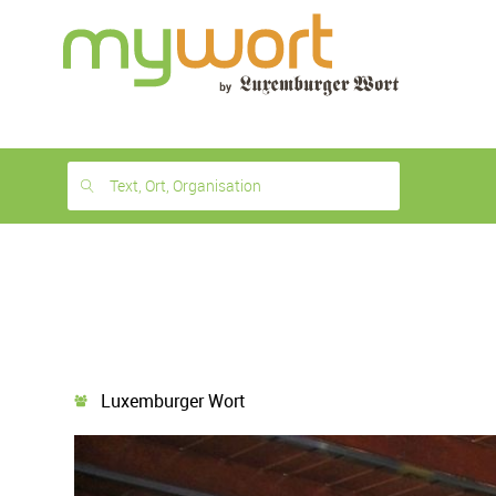
1
month
free
Text, Ort, Organisation
Luxemburger Wort