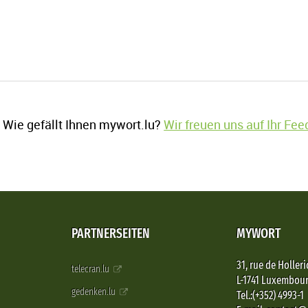
Wie gefällt Ihnen mywort.lu?
Wir freuen uns auf Ihr Fe
PARTNERSEITEN
MYWORT
31, rue de Holleri
telecran.lu
L-1741 Luxembou
gedenken.lu
Tel.:(+352) 4993-1