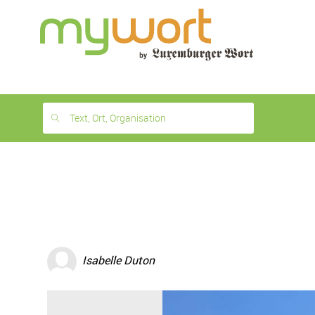
1
month
free
Text, Ort, Organisation
Isabelle Duton