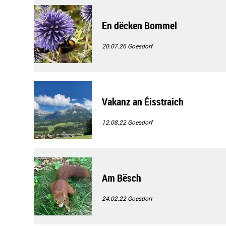
En dëcken Bommel
20.07.26
Goesdorf
Vakanz an Éisstraich
12.08.22
Goesdorf
Am Bësch
24.02.22
Goesdorf