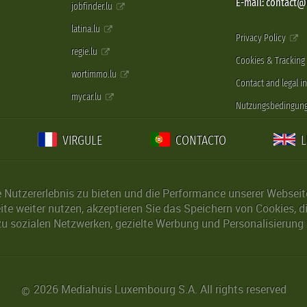
E-mail: contact
jobfinder.lu
latina.lu
Privacy Policy
regie.lu
Cookies & Tracking
wortimmo.lu
Contact and legal i
mycar.lu
Nutzungsbedingun
VIRGULE
CONTACTO
Nutzererlebnis zu bieten und die Performance unserer Webseite 
ite weiter nutzen, akzeptieren Sie das Speichern von Cookies, 
u sozialen Netzwerken, gezielte Werbung und Personalisierung 
2026 Mediahuis Luxembourg S.A. All rights reserved
©