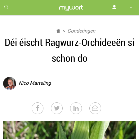
1
month
free
Gonderingen
Déi éischt Ragwurz-Orchideeën si
schon do
Nico Marteling