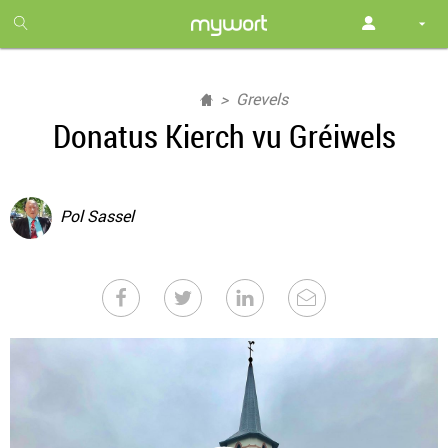
1
month
free
Grevels
Donatus Kierch vu Gréiwels
Pol Sassel