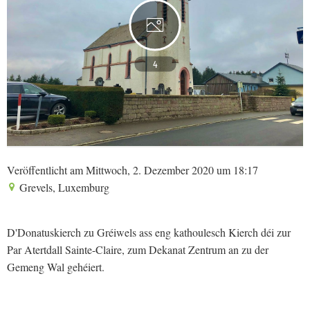
4
Veröffentlicht am Mittwoch, 2. Dezember 2020 um 18:17
Grevels, Luxemburg
D'Donatuskierch zu Gréiwels ass eng kathoulesch Kierch déi zur
Par Atertdall Sainte-Claire, zum Dekanat Zentrum an zu der
Gemeng Wal gehéiert.