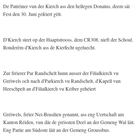
De Patréiner vun der Kierch ass den hellegen Donatus, deem säi
Fest den 30. Juni gefeiert gëtt.
D'Kierch steet op der Haaptstrooss, dem CR308, nieft der Schoul.
Ronderëm d'Kierch ass de Kierfecht ugeluecht.
Zur fréierer Par Randschelt hunn ausser der Filialkierch vu
Gréiwels och nach d'Parkierch vu Randschelt, d'Kapell vun
Heeschpelt an d'Filialkierch vu Kéiber gehéiert
Gréiwels, fréier Nei-Brasilien genannt, ass eng Uertschaft am
Kanton Réiden, vun där de gréissten Deel an der Gemeng Wal läit.
Eng Partie am Südoste läit an der Gemeng Groussbus.