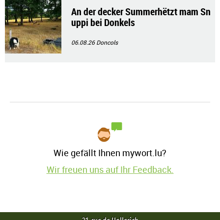
An der decker Summerhëtzt mam Sn
uppi bei Donkels
06.08.26
Doncols
Wie gefällt Ihnen mywort.lu?
Wir freuen uns auf Ihr Feedback.