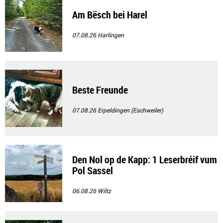
Am Bësch bei Harel
07.08.26
Harlingen
Beste Freunde
07.08.26
Erpeldingen (Eschweiler)
Den Nol op de Kapp: 1 Leserbréif vum
Pol Sassel
06.08.26
Wiltz