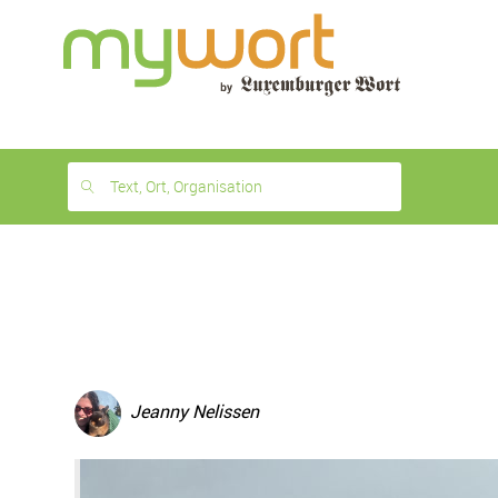
1
month
free
Text, Ort, Organisation
Jeanny Nelissen