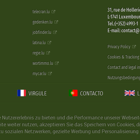
31, rue de Holleri
telecran.lu
L-1741 Luxembou
gedenken.lu
Tel.:(+352) 4993-1
E-mail: contact
jobfinder.lu
latina.lu
Privacy Policy
regie.lu
Cookies & Tracking
wortimmo.lu
Contact and legal i
mycar.lu
Nutzungsbedingun
VIRGULE
CONTACTO
Nutzererlebnis zu bieten und die Performance unserer Webseite 
ite weiter nutzen, akzeptieren Sie das Speichern von Cookies, 
u sozialen Netzwerken, gezielte Werbung und Personalisierung 