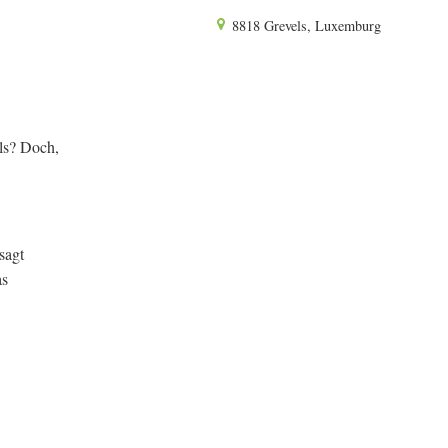
8818 Grevels, Luxemburg
els? Doch,
sagt
as