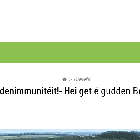
Grevels
enimmunitéit!- Hei get é gudden Bo