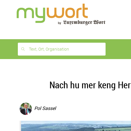
1
month
free
Text, Ort, Organisation
Nach hu mer keng Herd
Pol Sassel