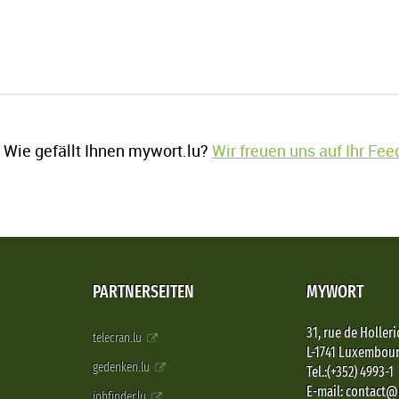
Wie gefällt Ihnen mywort.lu?
Wir freuen uns auf Ihr Fe
PARTNERSEITEN
MYWORT
31, rue de Holleri
telecran.lu
L-1741 Luxembou
gedenken.lu
Tel.:(+352) 4993-1
E-mail: contact
jobfinder.lu