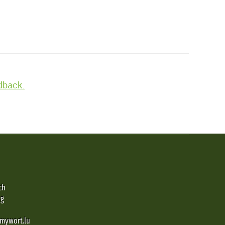
edback.
ch
rg
@mywort.lu