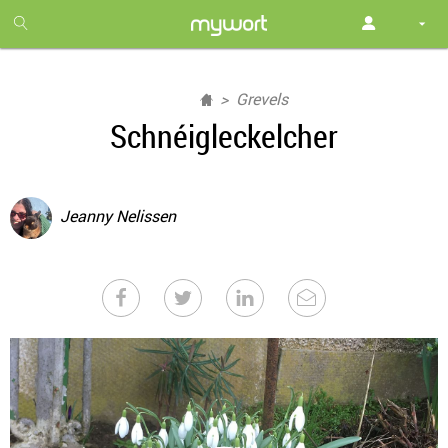
1
month
free
Grevels
Schnéigleckelcher
Jeanny Nelissen