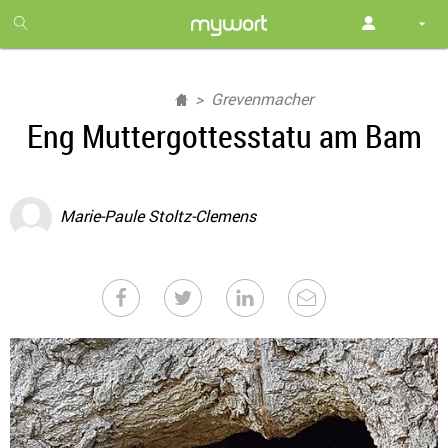
1
month
free
Grevenmacher
Eng Muttergottesstatu am Bam
Marie-Paule Stoltz-Clemens